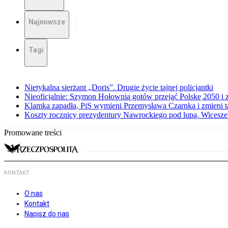
Najnowsze
Tagi
Nietykalna sierżant „Doris”. Drugie życie tajnej policjantki
Nieoficjalnie: Szymon Hołownia gotów przejąć Polskę 2050 i 
Klamka zapadła, PiS wymieni Przemysława Czarnka i zmieni tak
Koszty rocznicy prezydentury Nawrockiego pod lupą. Wices
Promowane treści
KONTAKT
O nas
Kontakt
Napisz do nas