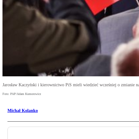
Jarosław Kaczyński i kierownictwo PiS mieli wiedzieć wcześniej o zmianie n
Foto: PAP/Adam Kumorowicz
Michał Kolanko