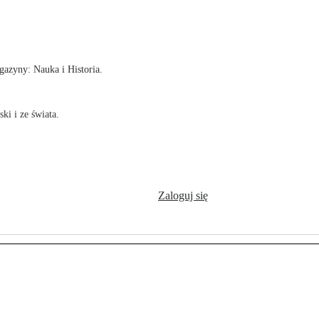
!
azyny: Nauka i Historia.
ki i ze świata.
Zaloguj się