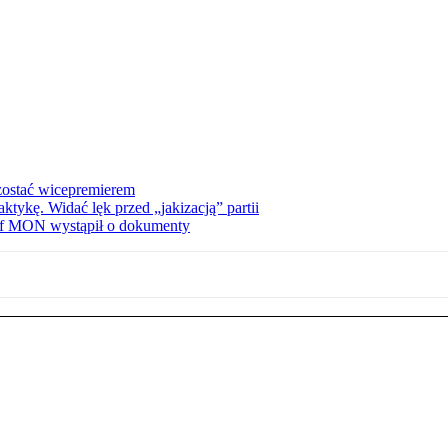
zostać wicepremierem
tykę. Widać lęk przed „jakizacją” partii
zef MON wystąpił o dokumenty