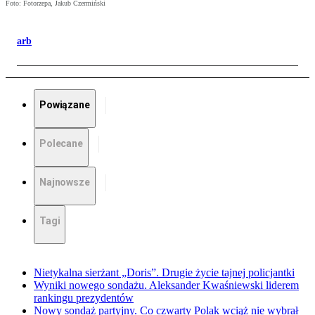
Foto: Fotorzepa, Jakub Czermiński
arb
Powiązane
Polecane
Najnowsze
Tagi
Nietykalna sierżant „Doris”. Drugie życie tajnej policjantki
Wyniki nowego sondażu. Aleksander Kwaśniewski liderem
rankingu prezydentów
Nowy sondaż partyjny. Co czwarty Polak wciąż nie wybrał