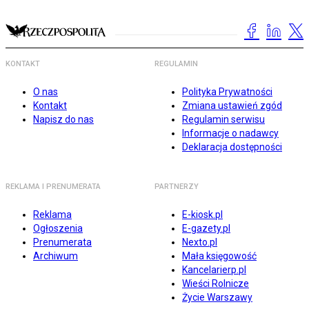
KONTAKT
REGULAMIN
O nas
Polityka Prywatności
Kontakt
Zmiana ustawień zgód
Napisz do nas
Regulamin serwisu
Informacje o nadawcy
Deklaracja dostępności
REKLAMA I PRENUMERATA
PARTNERZY
Reklama
E-kiosk.pl
Ogłoszenia
E-gazety.pl
Prenumerata
Nexto.pl
Archiwum
Mała księgowość
Kancelarierp.pl
Wieści Rolnicze
Życie Warszawy