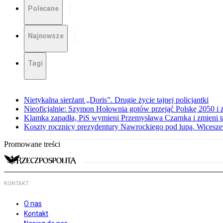
Polecane
Najnowsze
Tagi
Nietykalna sierżant „Doris”. Drugie życie tajnej policjantki
Nieoficjalnie: Szymon Hołownia gotów przejąć Polskę 2050 i 
Klamka zapadła, PiS wymieni Przemysława Czarnka i zmieni tak
Koszty rocznicy prezydentury Nawrockiego pod lupą. Wices
Promowane treści
KONTAKT
O nas
Kontakt