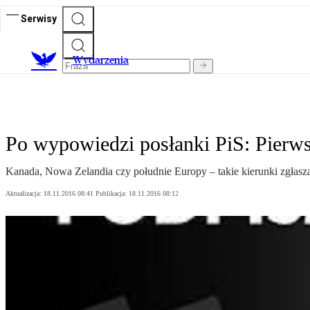
Serwisy
Wydarzenia
Po wypowiedzi posłanki PiS: Pierwsi
Kanada, Nowa Zelandia czy południe Europy – takie kierunki zgłasza
Aktualizacja:
18.11.2016 08:41
Publikacja:
18.11.2016 08:12