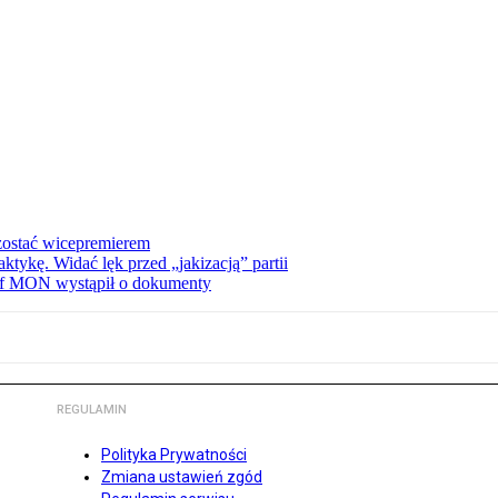
zostać wicepremierem
tykę. Widać lęk przed „jakizacją” partii
zef MON wystąpił o dokumenty
REGULAMIN
Polityka Prywatności
Zmiana ustawień zgód