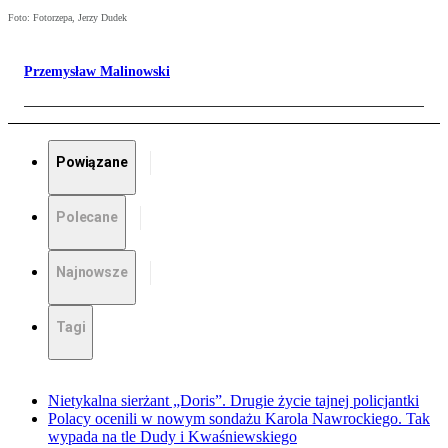
Foto: Fotorzepa, Jerzy Dudek
Przemysław Malinowski
Powiązane
Polecane
Najnowsze
Tagi
Nietykalna sierżant „Doris”. Drugie życie tajnej policjantki
Polacy ocenili w nowym sondażu Karola Nawrockiego. Tak
wypada na tle Dudy i Kwaśniewskiego