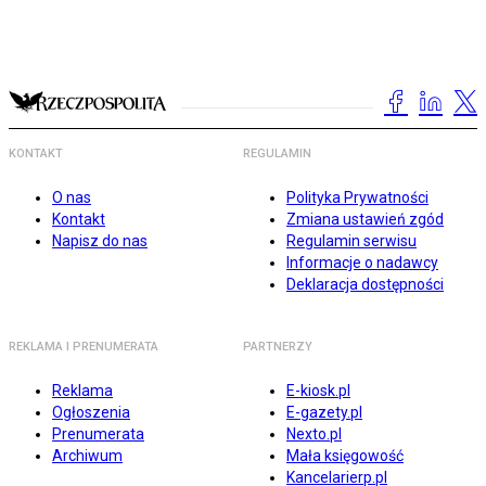
KONTAKT
REGULAMIN
O nas
Polityka Prywatności
Kontakt
Zmiana ustawień zgód
Napisz do nas
Regulamin serwisu
Informacje o nadawcy
Deklaracja dostępności
REKLAMA I PRENUMERATA
PARTNERZY
Reklama
E-kiosk.pl
Ogłoszenia
E-gazety.pl
Prenumerata
Nexto.pl
Archiwum
Mała księgowość
Kancelarierp.pl