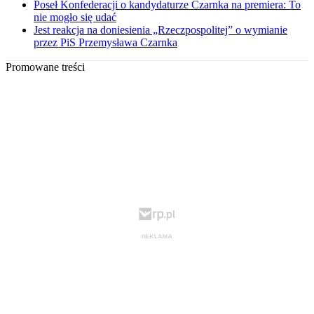
Poseł Konfederacji o kandydaturze Czarnka na premiera: To
nie mogło się udać
Jest reakcja na doniesienia „Rzeczpospolitej” o wymianie
przez PiS Przemysława Czarnka
Promowane treści