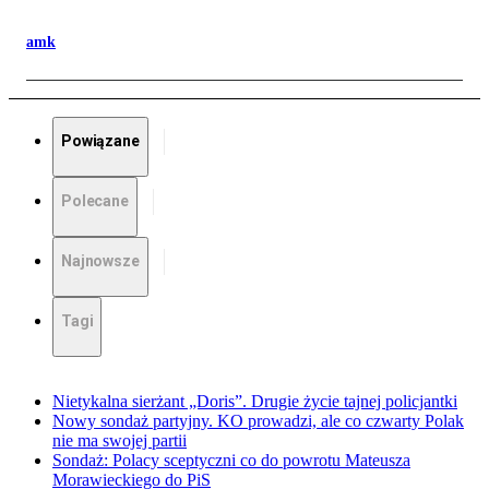
amk
Powiązane
Polecane
Najnowsze
Tagi
Nietykalna sierżant „Doris”. Drugie życie tajnej policjantki
Nowy sondaż partyjny. KO prowadzi, ale co czwarty Polak
nie ma swojej partii
Sondaż: Polacy sceptyczni co do powrotu Mateusza
Morawieckiego do PiS