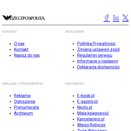
KONTAKT
REGULAMIN
O nas
Polityka Prywatności
Kontakt
Zmiana ustawień zgód
Napisz do nas
Regulamin serwisu
Informacje o nadawcy
Deklaracja dostępności
REKLAMA I PRENUMERATA
PARTNERZY
Reklama
E-kiosk.pl
Ogłoszenia
E-gazety.pl
Prenumerata
Nexto.pl
Archiwum
Mała księgowość
Kancelarierp.pl
Wieści Rolnicze
Życie Warszawy