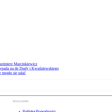
azimierz Marcinkiewicz
ypada na tle Dudy i Kwaśniewskiego
e mogło się udać
REGULAMIN
Polityka Prywatności