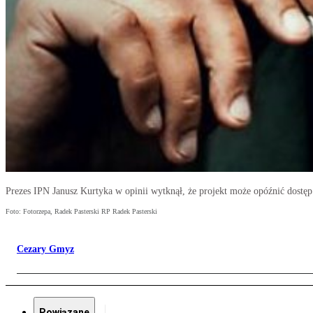
Prezes IPN Janusz Kurtyka w opinii wytknął, że projekt może opóźnić dostę
Foto: Fotorzepa, Radek Pasterski RP Radek Pasterski
Cezary Gmyz
Powiązane