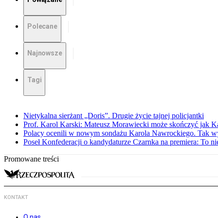
Polecane
Najnowsze
Tagi
Nietykalna sierżant „Doris”. Drugie życie tajnej policjantki
Prof. Karol Karski: Mateusz Morawiecki może skończyć jak K
Polacy ocenili w nowym sondażu Karola Nawrockiego. Tak w
Poseł Konfederacji o kandydaturze Czarnka na premiera: To ni
Promowane treści
KONTAKT
O nas