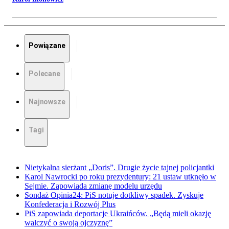
Powiązane
Polecane
Najnowsze
Tagi
Nietykalna sierżant „Doris”. Drugie życie tajnej policjantki
Karol Nawrocki po roku prezydentury: 21 ustaw utknęło w
Sejmie. Zapowiada zmianę modelu urzędu
Sondaż Opinia24: PiS notuje dotkliwy spadek. Zyskuje
Konfederacja i Rozwój Plus
PiS zapowiada deportacje Ukraińców. „Będą mieli okazję
walczyć o swoją ojczyznę”