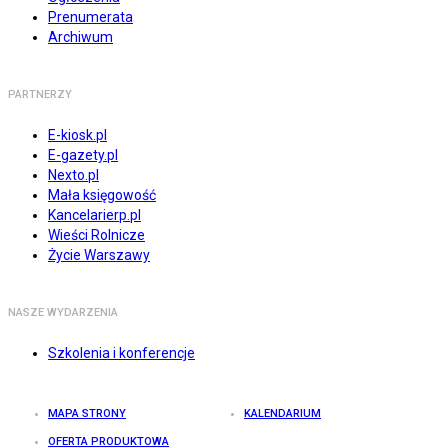
Prenumerata
Archiwum
PARTNERZY
E-kiosk.pl
E-gazety.pl
Nexto.pl
Mała księgowość
Kancelarierp.pl
Wieści Rolnicze
Życie Warszawy
NASZE WYDARZENIA
Szkolenia i konferencje
MAPA STRONY
KALENDARIUM
OFERTA PRODUKTOWA