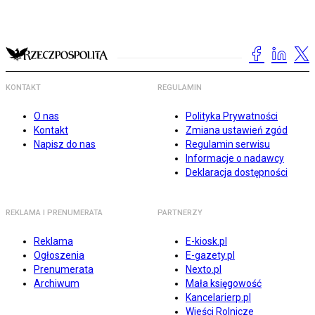
KONTAKT
REGULAMIN
O nas
Polityka Prywatności
Kontakt
Zmiana ustawień zgód
Napisz do nas
Regulamin serwisu
Informacje o nadawcy
Deklaracja dostępności
REKLAMA I PRENUMERATA
PARTNERZY
Reklama
E-kiosk.pl
Ogłoszenia
E-gazety.pl
Prenumerata
Nexto.pl
Archiwum
Mała księgowość
Kancelarierp.pl
Wieści Rolnicze