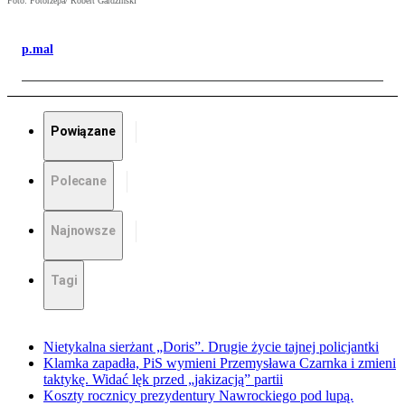
Foto: Fotorzepa/ Robert Gardziński
p.mal
Powiązane
Polecane
Najnowsze
Tagi
Nietykalna sierżant „Doris”. Drugie życie tajnej policjantki
Klamka zapadła, PiS wymieni Przemysława Czarnka i zmieni
taktykę. Widać lęk przed „jakizacją” partii
Koszty rocznicy prezydentury Nawrockiego pod lupą.