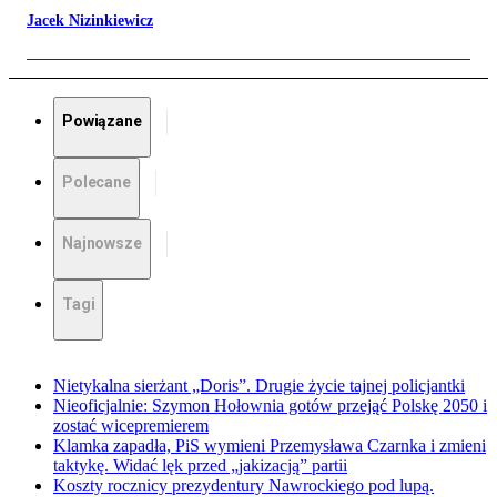
Jacek Nizinkiewicz
Powiązane
Polecane
Najnowsze
Tagi
Nietykalna sierżant „Doris”. Drugie życie tajnej policjantki
Nieoficjalnie: Szymon Hołownia gotów przejąć Polskę 2050 i
zostać wicepremierem
Klamka zapadła, PiS wymieni Przemysława Czarnka i zmieni
taktykę. Widać lęk przed „jakizacją” partii
Koszty rocznicy prezydentury Nawrockiego pod lupą.