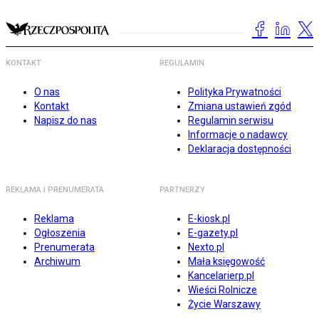
KONTAKT
REGULAMIN
O nas
Polityka Prywatności
Kontakt
Zmiana ustawień zgód
Napisz do nas
Regulamin serwisu
Informacje o nadawcy
Deklaracja dostępności
REKLAMA I PRENUMERATA
PARTNERZY
Reklama
E-kiosk.pl
Ogłoszenia
E-gazety.pl
Prenumerata
Nexto.pl
Archiwum
Mała księgowość
Kancelarierp.pl
Wieści Rolnicze
Życie Warszawy