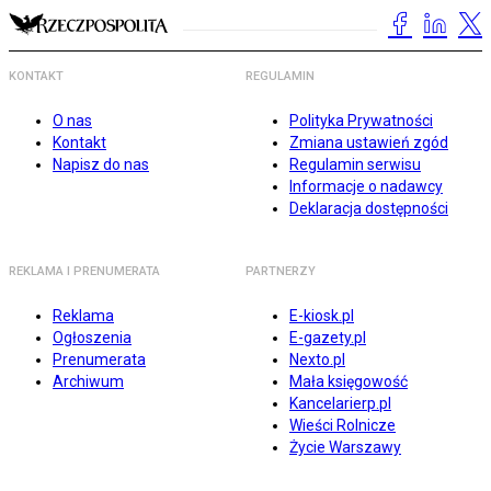
KONTAKT
REGULAMIN
O nas
Polityka Prywatności
Kontakt
Zmiana ustawień zgód
Napisz do nas
Regulamin serwisu
Informacje o nadawcy
Deklaracja dostępności
REKLAMA I PRENUMERATA
PARTNERZY
Reklama
E-kiosk.pl
Ogłoszenia
E-gazety.pl
Prenumerata
Nexto.pl
Archiwum
Mała księgowość
Kancelarierp.pl
Wieści Rolnicze
Życie Warszawy