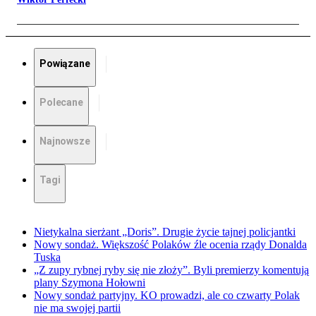
Powiązane
Polecane
Najnowsze
Tagi
Nietykalna sierżant „Doris”. Drugie życie tajnej policjantki
Nowy sondaż. Większość Polaków źle ocenia rządy Donalda
Tuska
„Z zupy rybnej ryby się nie złoży”. Byli premierzy komentują
plany Szymona Hołowni
Nowy sondaż partyjny. KO prowadzi, ale co czwarty Polak
nie ma swojej partii