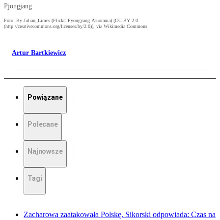
Pjongjang
Foto: By Julian_Limes (Flickr: Pyongyang Panorama) [CC BY 2.0
(http://creativecommons.org/licenses/by/2.0)], via Wikimedia Commons
Artur Bartkiewicz
Powiązane
Polecane
Najnowsze
Tagi
Zacharowa zaatakowała Polskę. Sikorski odpowiada: Czas na