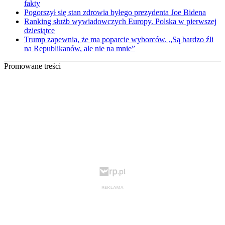
fakty
Pogorszył się stan zdrowia byłego prezydenta Joe Bidena
Ranking służb wywiadowczych Europy. Polska w pierwszej
dziesiątce
Trump zapewnia, że ma poparcie wyborców. „Są bardzo źli
na Republikanów, ale nie na mnie”
Promowane treści