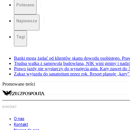
Polecane
Najnowsze
Tagi
Banki mogą żądać od klientów skanu dowodu osobistego. Praw
Trudna walka z samowolą budowlaną. NIK wini gminy i nadzór
Prawo jazdy nie wystarczy do wynajęcia auta. Kary nawet do 30
Zakaz wyjazdu do sanatorium przez rok. Resort planuje „kary”
Promowane treści
KONTAKT
O nas
Kontakt