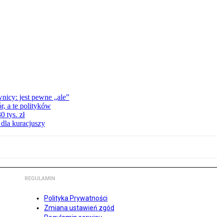
nicy: jest pewne „ale”
, a te polityków
 tys. zł
 dla kuracjuszy
REGULAMIN
Polityka Prywatności
Zmiana ustawień zgód