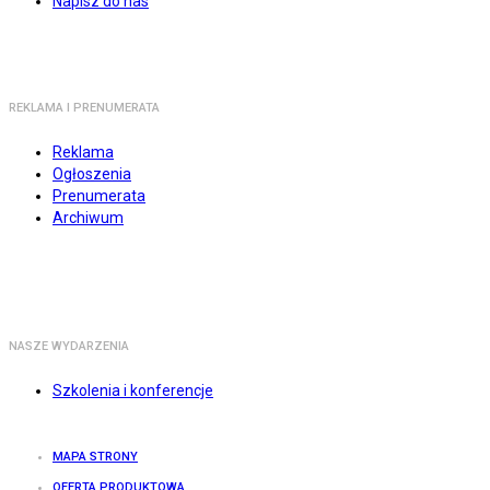
Napisz do nas
REKLAMA I PRENUMERATA
Reklama
Ogłoszenia
Prenumerata
Archiwum
NASZE WYDARZENIA
Szkolenia i konferencje
MAPA STRONY
OFERTA PRODUKTOWA