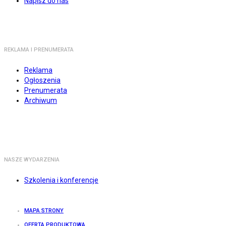
Napisz do nas
REKLAMA I PRENUMERATA
Reklama
Ogłoszenia
Prenumerata
Archiwum
NASZE WYDARZENIA
Szkolenia i konferencje
MAPA STRONY
OFERTA PRODUKTOWA