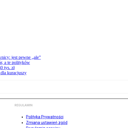
nicy: jest pewne „ale”
, a te polityków
 tys. zł
 dla kuracjuszy
REGULAMIN
Polityka Prywatności
Zmiana ustawień zgód