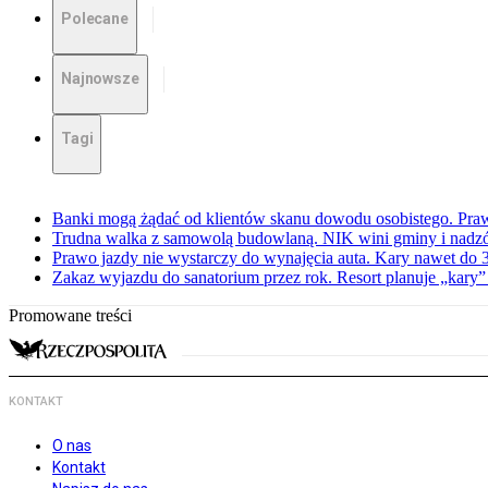
Polecane
Najnowsze
Tagi
Banki mogą żądać od klientów skanu dowodu osobistego. Praw
Trudna walka z samowolą budowlaną. NIK wini gminy i nadzór
Prawo jazdy nie wystarczy do wynajęcia auta. Kary nawet do 30
Zakaz wyjazdu do sanatorium przez rok. Resort planuje „kary”
Promowane treści
KONTAKT
O nas
Kontakt