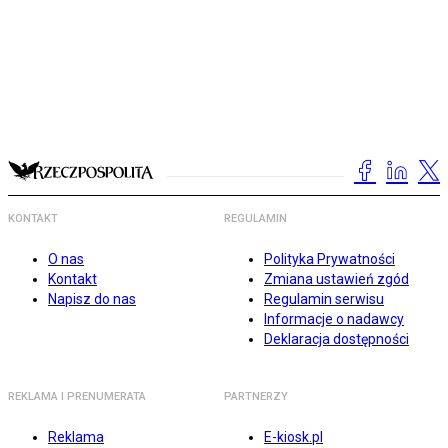
KONTAKT
REGULAMIN
O nas
Polityka Prywatności
Kontakt
Zmiana ustawień zgód
Napisz do nas
Regulamin serwisu
Informacje o nadawcy
Deklaracja dostępności
REKLAMA I PRENUMERATA
PARTNERZY
Reklama
E-kiosk.pl