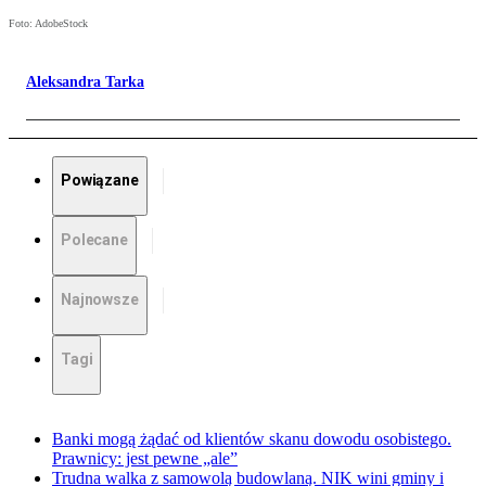
Foto: AdobeStock
Aleksandra Tarka
Powiązane
Polecane
Najnowsze
Tagi
Banki mogą żądać od klientów skanu dowodu osobistego.
Prawnicy: jest pewne „ale”
Trudna walka z samowolą budowlaną. NIK wini gminy i