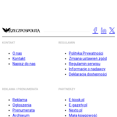
KONTAKT
REGULAMIN
O nas
Polityka Prywatności
Kontakt
Zmiana ustawień zgód
Napisz do nas
Regulamin serwisu
Informacje o nadawcy
Deklaracja dostępności
REKLAMA I PRENUMERATA
PARTNERZY
Reklama
E-kiosk.pl
Ogłoszenia
E-gazety.pl
Prenumerata
Nexto.pl
Archiwum
Mała księgowość