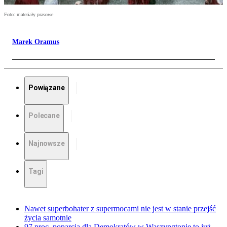
Foto: materiały prasowe
Marek Oramus
Powiązane
Polecane
Najnowsze
Tagi
Nawet superbohater z supermocami nie jest w stanie przejść
życia samotnie
97 proc. poparcia dla Demokratów w Waszyngtonie to już