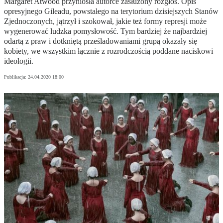
Margaret Atwood przyniosła autorce zasłużony rozgłos. Opis
opresyjnego Gileadu, powstałego na terytorium dzisiejszych Stanów
Zjednoczonych, jątrzył i szokował, jakie też formy represji może
wygenerować ludzka pomysłowość. Tym bardziej że najbardziej
odartą z praw i dotkniętą prześladowaniami grupą okazały się
kobiety, we wszystkim łącznie z rozrodczością poddane naciskowi
ideologii.
Publikacja:
24.04.2020 18:00