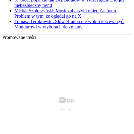
niebezpieczny trend
Michał Szułdrzyński: Musk zobaczył koniec Zachodu.
Problem w tym, że oglądał go na X
Tomasz Terlikowski: Słów Brauna nie wolno lekceważyć.
Mundurowi w wyborach do zmiany
Promowane treści