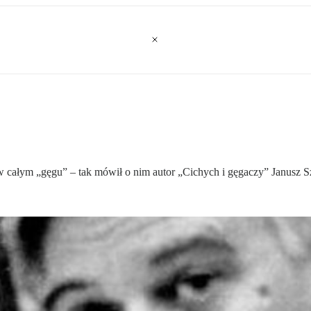
 w całym „gęgu” – tak mówił o nim autor „Cichych i gęgaczy” Janusz S