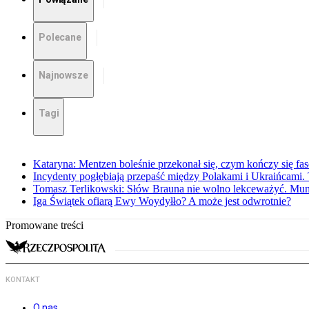
Polecane
Najnowsze
Tagi
Kataryna: Mentzen boleśnie przekonał się, czym kończy się fa
Incydenty pogłębiają przepaść między Polakami i Ukraińcami. 
Tomasz Terlikowski: Słów Brauna nie wolno lekceważyć. Mu
Iga Świątek ofiarą Ewy Woydyłło? A może jest odwrotnie?
Promowane treści
KONTAKT
O nas