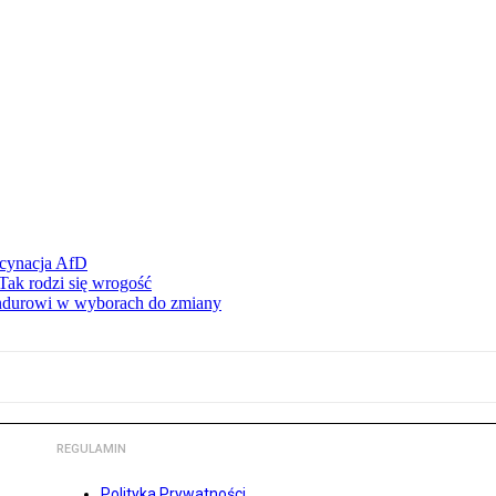
scynacja AfD
Tak rodzi się wrogość
ndurowi w wyborach do zmiany
REGULAMIN
Polityka Prywatności