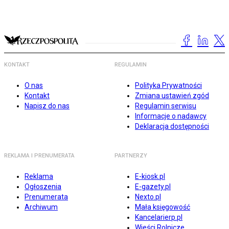
KONTAKT
REGULAMIN
O nas
Polityka Prywatności
Kontakt
Zmiana ustawień zgód
Napisz do nas
Regulamin serwisu
Informacje o nadawcy
Deklaracja dostępności
REKLAMA I PRENUMERATA
PARTNERZY
Reklama
E-kiosk.pl
Ogłoszenia
E-gazety.pl
Prenumerata
Nexto.pl
Archiwum
Mała księgowość
Kancelarierp.pl
Wieści Rolnicze