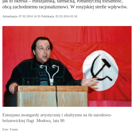
jak to określa – eurazjańską, sarmacką, romantyczną tożsamość,
obcą zachodniemu racjonalizmowi. W rosyjskiej strefie wpływów.
Aktualizacja:
07.05.2014 14:35
Publikacja:
02.05.2014 01:50
Entuzjasta awangardy artystycznej i okultyzmu na tle narodowo-
bolszewickiej flagi. Moskwa, lata 90.
Foto: Forum