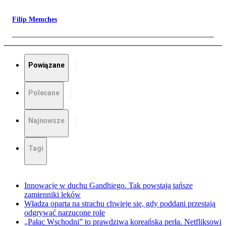
Filip Memches
Powiązane
Polecane
Najnowsze
Tagi
Innowacje w duchu Gandhiego. Tak powstają tańsze
zamienniki leków
Władza oparta na strachu chwieje się, gdy poddani przestają
odgrywać narzucone role
„Pałac Wschodni” to prawdziwa koreańska perła. Netfliksowi