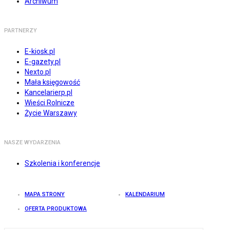
Archiwum
PARTNERZY
E-kiosk.pl
E-gazety.pl
Nexto.pl
Mała księgowość
Kancelarierp.pl
Wieści Rolnicze
Życie Warszawy
NASZE WYDARZENIA
Szkolenia i konferencje
MAPA STRONY
KALENDARIUM
OFERTA PRODUKTOWA