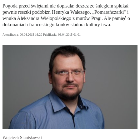
Pogoda przed świętami nie dopisała: deszcz ze śniegiem spłukał
pewnie resztki podobizn Henryka Walezego, „Pomarańczarki" i
wnuka Aleksandra Wielopolskiego z murów Pragi. Ale pamięć o
dokonaniach francuskiego konkwistadora kultury trwa.
Aktualizacja:
06.04.2015 16:20
Publikacja:
06.04.2015 01:01
Wojciech Stanisławski