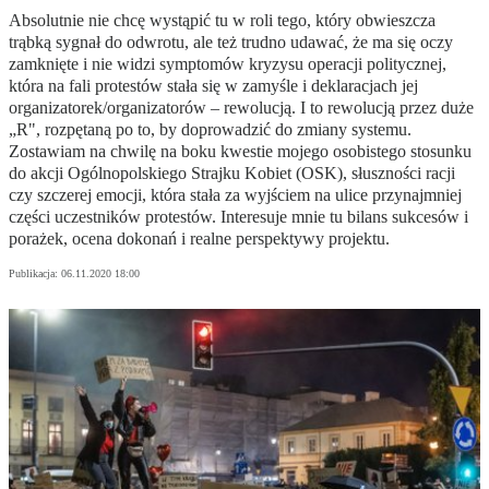
Absolutnie nie chcę wystąpić tu w roli tego, który obwieszcza
trąbką sygnał do odwrotu, ale też trudno udawać, że ma się oczy
zamknięte i nie widzi symptomów kryzysu operacji politycznej,
która na fali protestów stała się w zamyśle i deklaracjach jej
organizatorek/organizatorów – rewolucją. I to rewolucją przez duże
„R", rozpętaną po to, by doprowadzić do zmiany systemu.
Zostawiam na chwilę na boku kwestie mojego osobistego stosunku
do akcji Ogólnopolskiego Strajku Kobiet (OSK), słuszności racji
czy szczerej emocji, która stała za wyjściem na ulice przynajmniej
części uczestników protestów. Interesuje mnie tu bilans sukcesów i
porażek, ocena dokonań i realne perspektywy projektu.
Publikacja:
06.11.2020 18:00