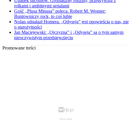
Upadek sitcomów. Gromadziły rodziny, przegrywają z
rolkami i ambitnymi serialami
Gość „Plusa Minusa” poleca. Robert M. Wegner:
Buntowniczy rock, to coś lubię
Nolan odnalazł Homera. „Odyseja” jest opowieścią o nas, nie
o starożytności
Jan Maciejewski: „Ojczyzna” i „Odyseja” są o tym samym
nieoczywistym przedsięwzięciu
Promowane treści