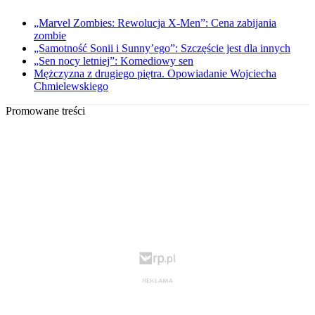
„Marvel Zombies: Rewolucja X-Men”: Cena zabijania
zombie
„Samotność Sonii i Sunny’ego”: Szczęście jest dla innych
„Sen nocy letniej”: Komediowy sen
Mężczyzna z drugiego piętra. Opowiadanie Wojciecha
Chmielewskiego
Promowane treści