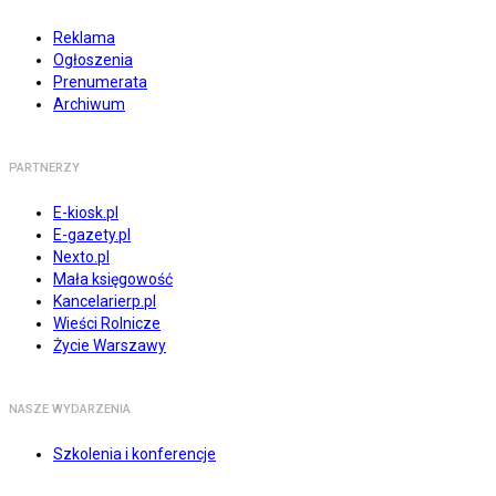
Reklama
Ogłoszenia
Prenumerata
Archiwum
PARTNERZY
E-kiosk.pl
E-gazety.pl
Nexto.pl
Mała księgowość
Kancelarierp.pl
Wieści Rolnicze
Życie Warszawy
NASZE WYDARZENIA
Szkolenia i konferencje