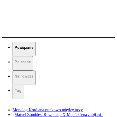
Powiązane
Polecane
Najnowsze
Tagi
Monolog Kordiana punkowo między oczy
„Marvel Zombies: Rewolucja X-Men”: Cena zabijania