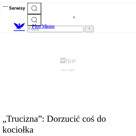
Serwisy
Plus Minus
„Trucizna”: Dorzucić coś do
kociołka