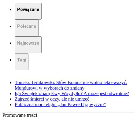
Powiązane
Polecane
Najnowsze
Tagi
Tomasz Terlikowski: Słów Brauna nie wolno lekceważyć.
Mundurowi w wyborach do zmiany
Iga Świątek ofiarą Ewy Woydyłło? A może jest odwrotnie?
Zajrzeć śmierci w oczy, ale nie umrzeć
Publiczna moc religii. „Jan Paweł II ją wyczuł”
Promowane treści