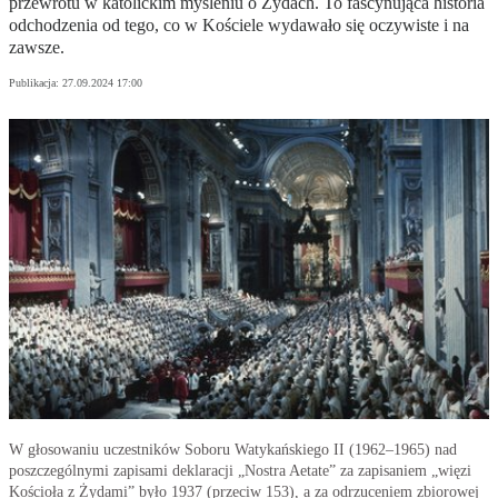
przewrotu w katolickim myśleniu o Żydach. To fascynująca historia
odchodzenia od tego, co w Kościele wydawało się oczywiste i na
zawsze.
Publikacja:
27.09.2024 17:00
W głosowaniu uczestników Soboru Watykańskiego II (1962–1965) nad
poszczególnymi zapisami deklaracji „Nostra Aetate” za zapisaniem „więzi
Kościoła z Żydami” było 1937 (przeciw 153), a za odrzuceniem zbiorowej