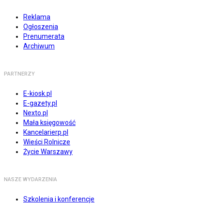
Reklama
Ogłoszenia
Prenumerata
Archiwum
PARTNERZY
E-kiosk.pl
E-gazety.pl
Nexto.pl
Mała księgowość
Kancelarierp.pl
Wieści Rolnicze
Życie Warszawy
NASZE WYDARZENIA
Szkolenia i konferencje