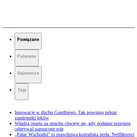
Powiązane
Polecane
Najnowsze
Tagi
Innowacje w duchu Gandhiego. Tak powstają tańsze
zamienniki leków
Władza oparta na strachu chwieje się, gdy poddani przestają
odgrywać narzucone role
„Pałac Wschodni” to prawdziwa koreańska perła. Netfliksowi