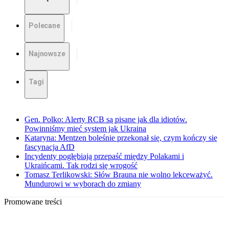
Polecane
Najnowsze
Tagi
Gen. Polko: Alerty RCB są pisane jak dla idiotów.
Powinniśmy mieć system jak Ukraina
Kataryna: Mentzen boleśnie przekonał się, czym kończy się
fascynacja AfD
Incydenty pogłębiają przepaść między Polakami i
Ukraińcami. Tak rodzi się wrogość
Tomasz Terlikowski: Słów Brauna nie wolno lekceważyć.
Mundurowi w wyborach do zmiany
Promowane treści