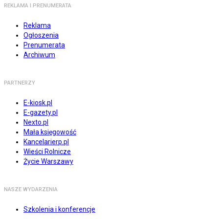
REKLAMA I PRENUMERATA
Reklama
Ogłoszenia
Prenumerata
Archiwum
PARTNERZY
E-kiosk.pl
E-gazety.pl
Nexto.pl
Mała księgowość
Kancelarierp.pl
Wieści Rolnicze
Życie Warszawy
NASZE WYDARZENIA
Szkolenia i konferencje