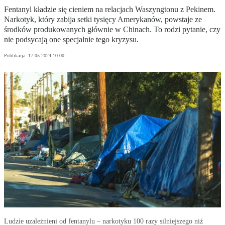
Fentanyl kładzie się cieniem na relacjach Waszyngtonu z Pekinem.
Narkotyk, który zabija setki tysięcy Amerykanów, powstaje ze
środków produkowanych głównie w Chinach. To rodzi pytanie, czy
nie podsycają one specjalnie tego kryzysu.
Publikacja:
17.05.2024 10:00
Ludzie uzależnieni od fentanylu – narkotyku 100 razy silniejszego niż