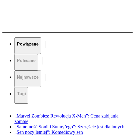
Powiązane
Polecane
Najnowsze
Tagi
„Marvel Zombies: Rewolucja X-Men”: Cena zabijania
zombie
„Samotność Sonii i Sunny’ego”: Szczęście jest dla innych
„Sen nocy letniej”: Komediowy sen