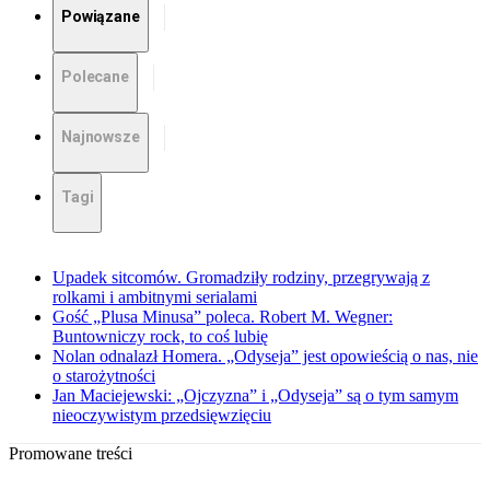
Powiązane
Polecane
Najnowsze
Tagi
Upadek sitcomów. Gromadziły rodziny, przegrywają z
rolkami i ambitnymi serialami
Gość „Plusa Minusa” poleca. Robert M. Wegner:
Buntowniczy rock, to coś lubię
Nolan odnalazł Homera. „Odyseja” jest opowieścią o nas, nie
o starożytności
Jan Maciejewski: „Ojczyzna” i „Odyseja” są o tym samym
nieoczywistym przedsięwzięciu
Promowane treści