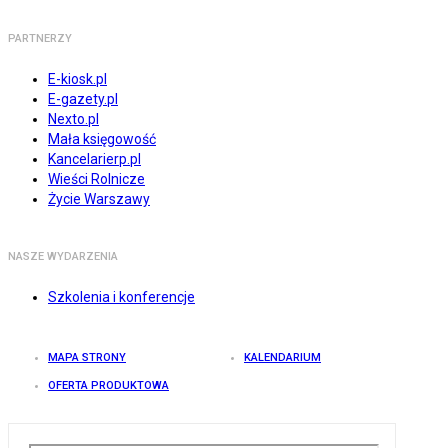
PARTNERZY
E-kiosk.pl
E-gazety.pl
Nexto.pl
Mała księgowość
Kancelarierp.pl
Wieści Rolnicze
Życie Warszawy
NASZE WYDARZENIA
Szkolenia i konferencje
MAPA STRONY
KALENDARIUM
OFERTA PRODUKTOWA