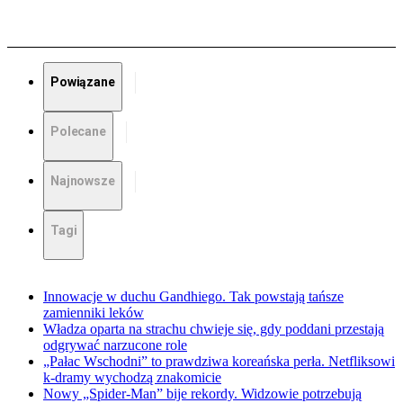
Powiązane
Polecane
Najnowsze
Tagi
Innowacje w duchu Gandhiego. Tak powstają tańsze
zamienniki leków
Władza oparta na strachu chwieje się, gdy poddani przestają
odgrywać narzucone role
„Pałac Wschodni” to prawdziwa koreańska perła. Netfliksowi
k-dramy wychodzą znakomicie
Nowy „Spider-Man” bije rekordy. Widzowie potrzebują