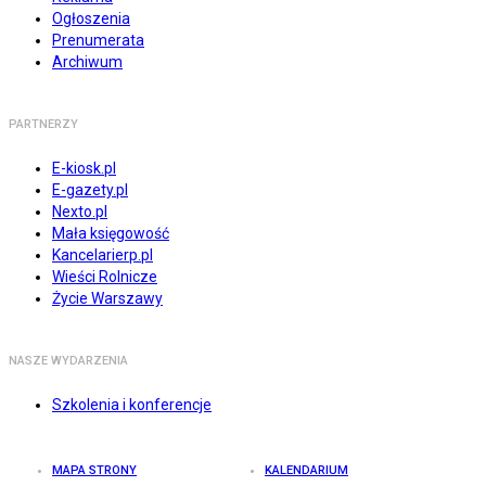
Ogłoszenia
Prenumerata
Archiwum
PARTNERZY
E-kiosk.pl
E-gazety.pl
Nexto.pl
Mała księgowość
Kancelarierp.pl
Wieści Rolnicze
Życie Warszawy
NASZE WYDARZENIA
Szkolenia i konferencje
MAPA STRONY
KALENDARIUM