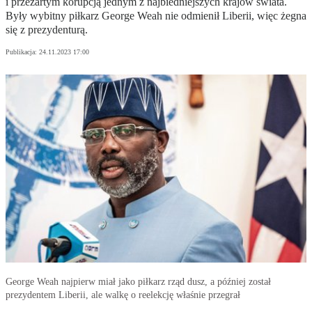
i przeżartym korupcją jednym z najbiedniejszych krajów świata.
Były wybitny piłkarz George Weah nie odmienił Liberii, więc żegna
się z prezydenturą.
Publikacja:
24.11.2023 17:00
George Weah najpierw miał jako piłkarz rząd dusz, a później został
prezydentem Liberii, ale walkę o reelekcję właśnie przegrał