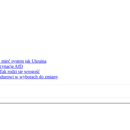
 mieć system jak Ukraina
scynacja AfD
Tak rodzi się wrogość
ndurowi w wyborach do zmiany