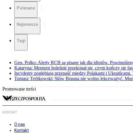
Polecane
Najnowsze
Tagi
Gen. Polko: Alerty RCB są pisane jak dla idiotów. Powinniśmy
Kataryna: Mentzen boleśnie przekonał się, czym kończy się fa
Incydenty pogłębiają przepaść między Polakami i Ukraińcami. 
Tomasz Terlikowski: Słów Brauna nie wolno lekceważyć. Mu
Promowane treści
KONTAKT
O nas
Kontakt