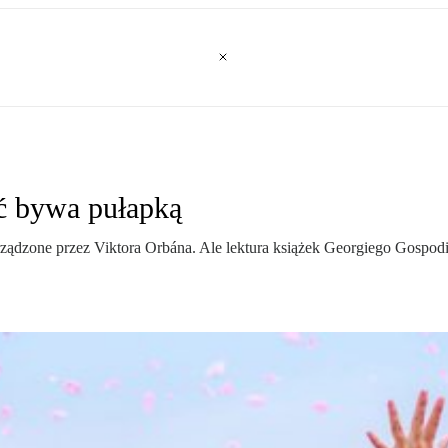
ść bywa pułapką
ządzone przez Viktora Orbána. Ale lektura książek Georgiego Gospodin