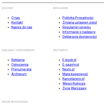
KONTAKT
REGULAMIN
O nas
Polityka Prywatności
Kontakt
Zmiana ustawień zgód
Napisz do nas
Regulamin serwisu
Informacje o nadawcy
Deklaracja dostępności
REKLAMA I PRENUMERATA
PARTNERZY
Reklama
E-kiosk.pl
Ogłoszenia
E-gazety.pl
Prenumerata
Nexto.pl
Archiwum
Mała księgowość
Kancelarierp.pl
Wieści Rolnicze
Życie Warszawy
NASZE WYDARZENIA