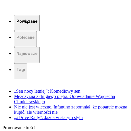
Powiązane
Polecane
Najnowsze
Tagi
„Sen nocy letniej”: Komediowy sen
Mężczyzna z drugiego piętra. Opowiadanie Wojciecha
Chmielewskiego
Nic nie jest wieczne. Infantino zapomniał, że poparcie można
kupić, ale wierności nie
„#Drive Rally”: Jazda w starym stylu
Promowane treści