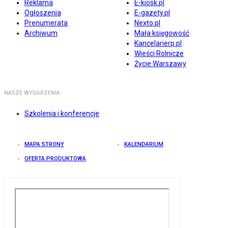
Reklama
E-kiosk.pl
Ogłoszenia
E-gazety.pl
Prenumerata
Nexto.pl
Archiwum
Mała księgowość
Kancelarierp.pl
Wieści Rolnicze
Życie Warszawy
NASZE WYDARZENIA
Szkolenia i konferencje
MAPA STRONY
KALENDARIUM
OFERTA PRODUKTOWA