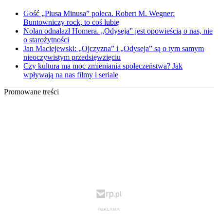
Gość „Plusa Minusa” poleca. Robert M. Wegner:
Buntowniczy rock, to coś lubię
Nolan odnalazł Homera. „Odyseja” jest opowieścią o nas, nie
o starożytności
Jan Maciejewski: „Ojczyzna” i „Odyseja” są o tym samym
nieoczywistym przedsięwzięciu
Czy kultura ma moc zmieniania społeczeństwa? Jak
wpływają na nas filmy i seriale
Promowane treści