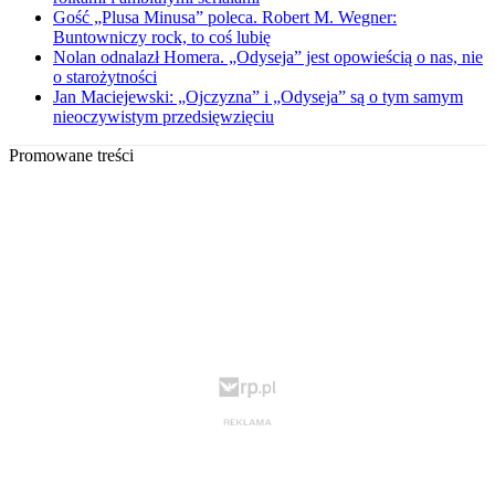
Gość „Plusa Minusa” poleca. Robert M. Wegner:
Buntowniczy rock, to coś lubię
Nolan odnalazł Homera. „Odyseja” jest opowieścią o nas, nie
o starożytności
Jan Maciejewski: „Ojczyzna” i „Odyseja” są o tym samym
nieoczywistym przedsięwzięciu
Promowane treści