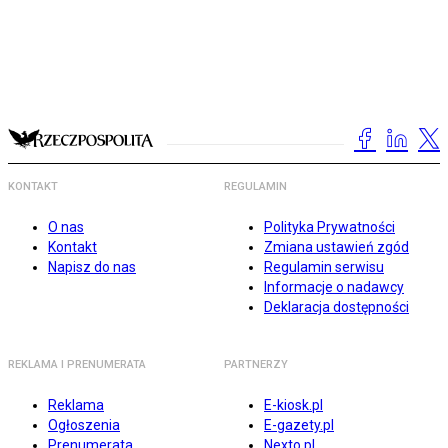
KONTAKT
REGULAMIN
O nas
Polityka Prywatności
Kontakt
Zmiana ustawień zgód
Napisz do nas
Regulamin serwisu
Informacje o nadawcy
Deklaracja dostępności
REKLAMA I PRENUMERATA
PARTNERZY
Reklama
E-kiosk.pl
Ogłoszenia
E-gazety.pl
Prenumerata
Nexto.pl