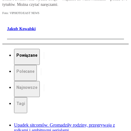
tytułów. Można czytać naręczami.
Foto: VIPHOTO/EAST NEWS
Jakub Kowalski
Powiązane
Polecane
Najnowsze
Tagi
Upadek sitcomów. Gromadziły rodziny, przegrywają z
rolkami i ambitnymi serialami