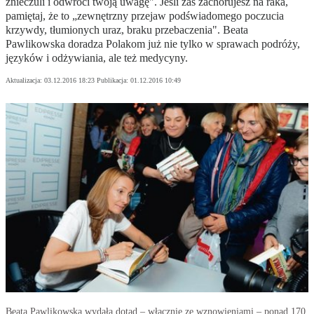
znieczuli i odwróci twoją uwagę". Jeśli zaś zachorujesz na raka,
pamiętaj, że to „zewnętrzny przejaw podświadomego poczucia
krzywdy, tłumionych uraz, braku przebaczenia". Beata
Pawlikowska doradza Polakom już nie tylko w sprawach podróży,
języków i odżywiania, ale też medycyny.
Aktualizacja:
03.12.2016 18:23
Publikacja:
01.12.2016 10:49
Beata Pawlikowska wydała dotąd – włącznie ze wznowieniami – ponad 170