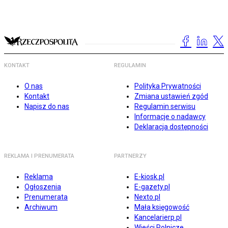
KONTAKT
REGULAMIN
O nas
Polityka Prywatności
Kontakt
Zmiana ustawień zgód
Napisz do nas
Regulamin serwisu
Informacje o nadawcy
Deklaracja dostępności
REKLAMA I PRENUMERATA
PARTNERZY
Reklama
E-kiosk.pl
Ogłoszenia
E-gazety.pl
Prenumerata
Nexto.pl
Archiwum
Mała księgowość
Kancelarierp.pl
Wieści Rolnicze