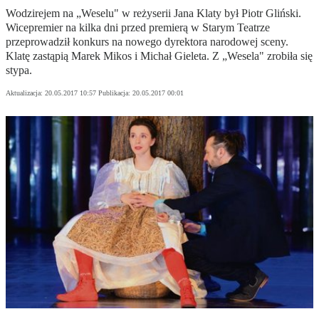
Wodzirejem na „Weselu" w reżyserii Jana Klaty był Piotr Gliński.
Wicepremier na kilka dni przed premierą w Starym Teatrze
przeprowadził konkurs na nowego dyrektora narodowej sceny.
Klatę zastąpią Marek Mikos i Michał Gieleta. Z „Wesela" zrobiła się
stypa.
Aktualizacja:
20.05.2017 10:57
Publikacja:
20.05.2017 00:01