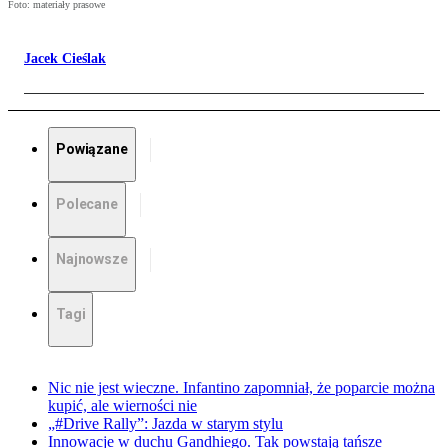
Foto: materiały prasowe
Jacek Cieślak
Powiązane
Polecane
Najnowsze
Tagi
Nic nie jest wieczne. Infantino zapomniał, że poparcie można
kupić, ale wierności nie
„#Drive Rally”: Jazda w starym stylu
Innowacje w duchu Gandhiego. Tak powstają tańsze