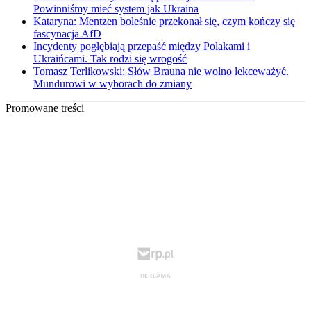
Powinniśmy mieć system jak Ukraina
Kataryna: Mentzen boleśnie przekonał się, czym kończy się
fascynacja AfD
Incydenty pogłębiają przepaść między Polakami i
Ukraińcami. Tak rodzi się wrogość
Tomasz Terlikowski: Słów Brauna nie wolno lekceważyć.
Mundurowi w wyborach do zmiany
Promowane treści