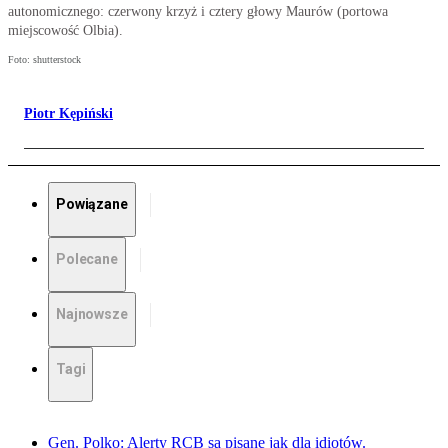
autonomicznego: czerwony krzyż i cztery głowy Maurów (portowa
miejscowość Olbia).
Foto: shutterstock
Piotr Kępiński
Powiązane
Polecane
Najnowsze
Tagi
Gen. Polko: Alerty RCB są pisane jak dla idiotów.