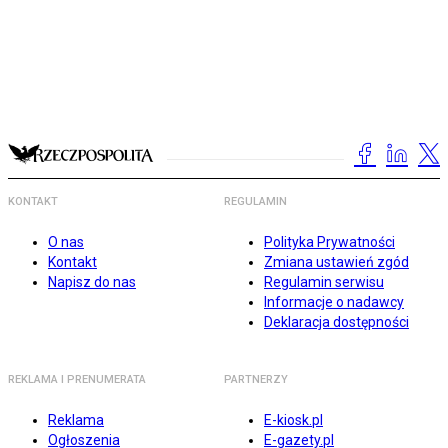
KONTAKT
REGULAMIN
O nas
Polityka Prywatności
Kontakt
Zmiana ustawień zgód
Napisz do nas
Regulamin serwisu
Informacje o nadawcy
Deklaracja dostępności
REKLAMA I PRENUMERATA
PARTNERZY
Reklama
E-kiosk.pl
Ogłoszenia
E-gazety.pl