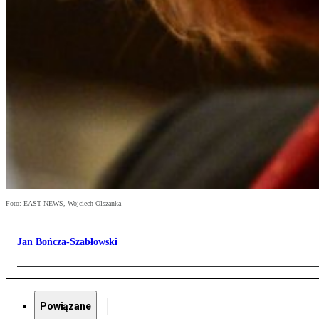
Foto: EAST NEWS, Wojciech Olszanka
Jan Bończa-Szabłowski
Powiązane