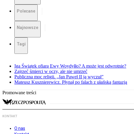
Polecane
Najnowsze
Tagi
Iga Świątek ofiarą Ewy Woydyłło? A może jest odwrotnie?
Zajrzeć śmierci w oczy, ale nie umrzeć
Publiczna moc religii. „Jan Paweł II ją wyczuł”
Mateusz Kusznierewicz. Płynął po falach z ułańską fantazją
Promowane treści
KONTAKT
O nas