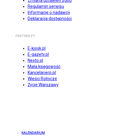
Zmiana ustawień zgód
Regulamin serwisu
Informacje o nadawcy
Deklaracja dostępności
PARTNERZY
E-kiosk.pl
E-gazety.pl
Nexto.pl
Mała księgowość
Kancelarierp.pl
Wieści Rolnicze
Życie Warszawy
KALENDARIUM