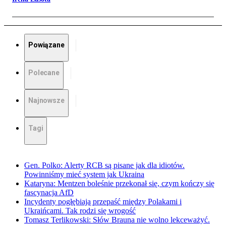
Powiązane
Polecane
Najnowsze
Tagi
Gen. Polko: Alerty RCB są pisane jak dla idiotów.
Powinniśmy mieć system jak Ukraina
Kataryna: Mentzen boleśnie przekonał się, czym kończy się
fascynacja AfD
Incydenty pogłębiają przepaść między Polakami i
Ukraińcami. Tak rodzi się wrogość
Tomasz Terlikowski: Słów Brauna nie wolno lekceważyć.