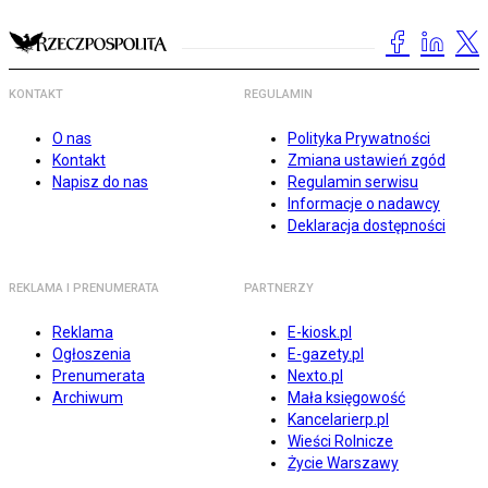
KONTAKT
REGULAMIN
O nas
Polityka Prywatności
Kontakt
Zmiana ustawień zgód
Napisz do nas
Regulamin serwisu
Informacje o nadawcy
Deklaracja dostępności
REKLAMA I PRENUMERATA
PARTNERZY
Reklama
E-kiosk.pl
Ogłoszenia
E-gazety.pl
Prenumerata
Nexto.pl
Archiwum
Mała księgowość
Kancelarierp.pl
Wieści Rolnicze
Życie Warszawy