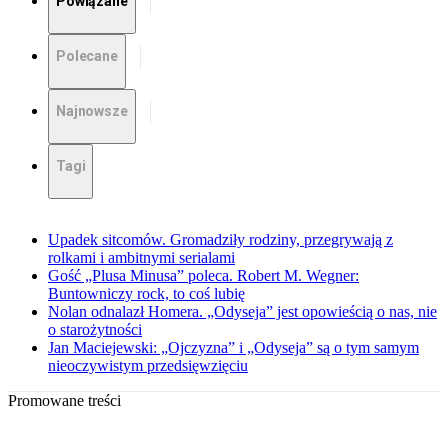
Powiązane
Polecane
Najnowsze
Tagi
Upadek sitcomów. Gromadziły rodziny, przegrywają z
rolkami i ambitnymi serialami
Gość „Plusa Minusa” poleca. Robert M. Wegner:
Buntowniczy rock, to coś lubię
Nolan odnalazł Homera. „Odyseja” jest opowieścią o nas, nie
o starożytności
Jan Maciejewski: „Ojczyzna” i „Odyseja” są o tym samym
nieoczywistym przedsięwzięciu
Promowane treści