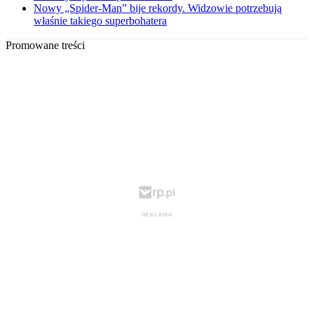
Nowy „Spider-Man” bije rekordy. Widzowie potrzebują
właśnie takiego superbohatera
Promowane treści