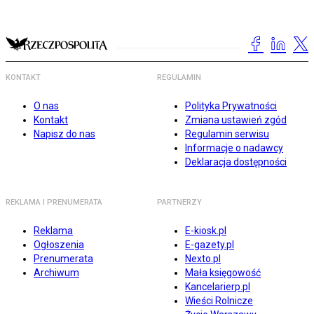
KONTAKT
REGULAMIN
O nas
Polityka Prywatności
Kontakt
Zmiana ustawień zgód
Napisz do nas
Regulamin serwisu
Informacje o nadawcy
Deklaracja dostępności
REKLAMA I PRENUMERATA
PARTNERZY
Reklama
E-kiosk.pl
Ogłoszenia
E-gazety.pl
Prenumerata
Nexto.pl
Archiwum
Mała księgowość
Kancelarierp.pl
Wieści Rolnicze