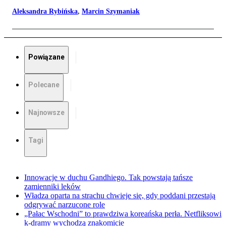
Aleksandra Rybińska
,
Marcin Szymaniak
Powiązane
Polecane
Najnowsze
Tagi
Innowacje w duchu Gandhiego. Tak powstają tańsze
zamienniki leków
Władza oparta na strachu chwieje się, gdy poddani przestają
odgrywać narzucone role
„Pałac Wschodni” to prawdziwa koreańska perła. Netfliksowi
k-dramy wychodzą znakomicie