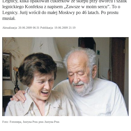
Legnicy, kilka opakowań cukierków ze sklepu przy dworcu i szalik
legnickiego Konfeksu z napisem „Zawsze w moim sercu”. To o
Legnicy. Jurij wrócił do małej Moskwy po 46 latach. Po prostu
musiał.
Aktualizacja:
20.06.2009 06:31
Publikacja:
19.06.2009 21:19
Foto: Fotorzepa, Justyna Prus prus Justyna Prus