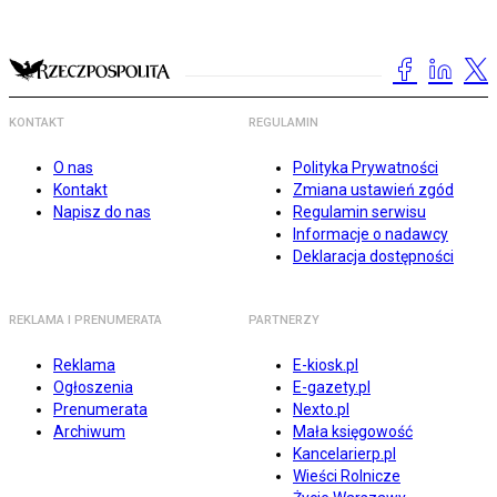
KONTAKT
REGULAMIN
O nas
Polityka Prywatności
Kontakt
Zmiana ustawień zgód
Napisz do nas
Regulamin serwisu
Informacje o nadawcy
Deklaracja dostępności
REKLAMA I PRENUMERATA
PARTNERZY
Reklama
E-kiosk.pl
Ogłoszenia
E-gazety.pl
Prenumerata
Nexto.pl
Archiwum
Mała księgowość
Kancelarierp.pl
Wieści Rolnicze