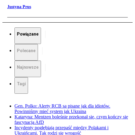
Justyna Prus
Powiązane
Polecane
Najnowsze
Tagi
Gen. Polko: Alerty RCB są pisane jak dla idiotów.
Powinniśmy mieć system jak Ukraina
Kataryna: Mentzen boleśnie przekonał się, czym kończy się
fascynacja AfD
Incydenty pogłębiają przepaść między Polakami i
Ukraińcami. Tak rodzi się wrogość