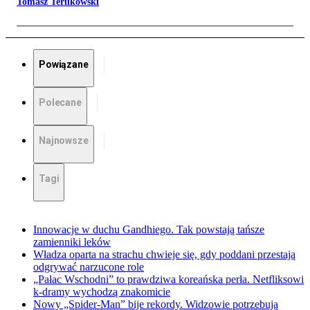
Tomasz Terlikowski
Powiązane
Polecane
Najnowsze
Tagi
Innowacje w duchu Gandhiego. Tak powstają tańsze
zamienniki leków
Władza oparta na strachu chwieje się, gdy poddani przestają
odgrywać narzucone role
„Pałac Wschodni” to prawdziwa koreańska perła. Netfliksowi
k-dramy wychodzą znakomicie
Nowy „Spider-Man” bije rekordy. Widzowie potrzebują