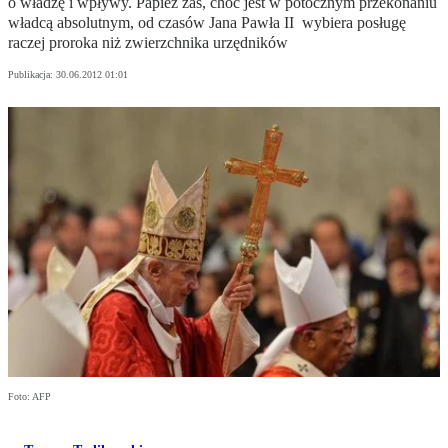
o władzę i wpływy. Papież zaś, choć jest w potocznym przekonaniu
władcą absolutnym, od czasów Jana Pawła II wybiera posługę
raczej proroka niż zwierzchnika urzędników
Publikacja:
30.06.2012 01:01
Foto: AFP