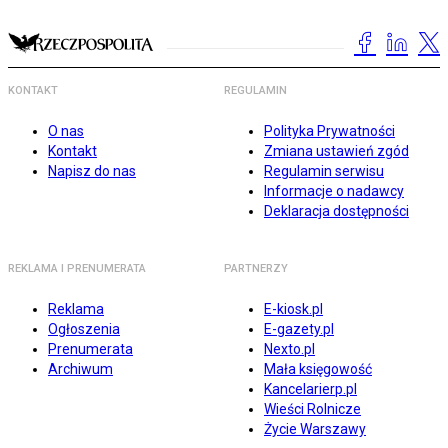
KONTAKT
REGULAMIN
O nas
Polityka Prywatności
Kontakt
Zmiana ustawień zgód
Napisz do nas
Regulamin serwisu
Informacje o nadawcy
Deklaracja dostępności
REKLAMA I PRENUMERATA
PARTNERZY
Reklama
E-kiosk.pl
Ogłoszenia
E-gazety.pl
Prenumerata
Nexto.pl
Archiwum
Mała księgowość
Kancelarierp.pl
Wieści Rolnicze
Życie Warszawy