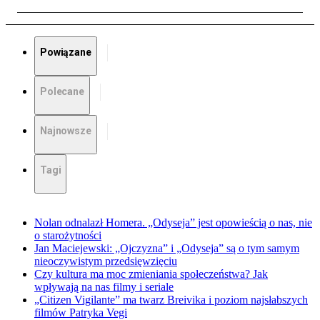
Powiązane
Polecane
Najnowsze
Tagi
Nolan odnalazł Homera. „Odyseja” jest opowieścią o nas, nie
o starożytności
Jan Maciejewski: „Ojczyzna” i „Odyseja” są o tym samym
nieoczywistym przedsięwzięciu
Czy kultura ma moc zmieniania społeczeństwa? Jak
wpływają na nas filmy i seriale
„Citizen Vigilante” ma twarz Breivika i poziom najsłabszych
filmów Patryka Vegi