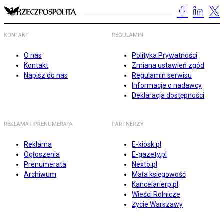
KONTAKT
REGULAMIN
O nas
Polityka Prywatności
Kontakt
Zmiana ustawień zgód
Napisz do nas
Regulamin serwisu
Informacje o nadawcy
Deklaracja dostępności
REKLAMA I PRENUMERATA
PARTNERZY
Reklama
E-kiosk.pl
Ogłoszenia
E-gazety.pl
Prenumerata
Nexto.pl
Archiwum
Mała księgowość
Kancelarierp.pl
Wieści Rolnicze
Życie Warszawy