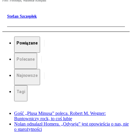
Foto: Fotorzepa, Waldemar Kompała
Stefan Szczepłek
Powiązane
Polecane
Najnowsze
Tagi
Gość „Plusa Minusa” poleca. Robert M. Wegner:
Buntowniczy rock, to coś lubię
Nolan odnalazł Homera. „Odyseja” jest opowieścią o nas, nie
o starożytności