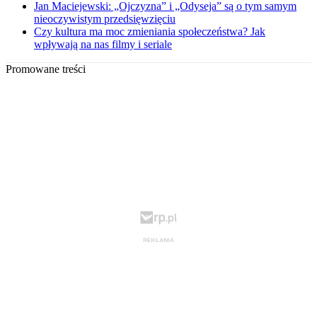
Jan Maciejewski: „Ojczyzna” i „Odyseja” są o tym samym
nieoczywistym przedsięwzięciu
Czy kultura ma moc zmieniania społeczeństwa? Jak
wpływają na nas filmy i seriale
Promowane treści