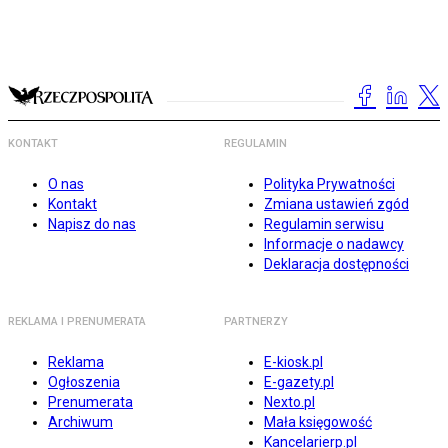
KONTAKT
REGULAMIN
O nas
Polityka Prywatności
Kontakt
Zmiana ustawień zgód
Napisz do nas
Regulamin serwisu
Informacje o nadawcy
Deklaracja dostępności
REKLAMA I PRENUMERATA
PARTNERZY
Reklama
E-kiosk.pl
Ogłoszenia
E-gazety.pl
Prenumerata
Nexto.pl
Archiwum
Mała księgowość
Kancelarierp.pl