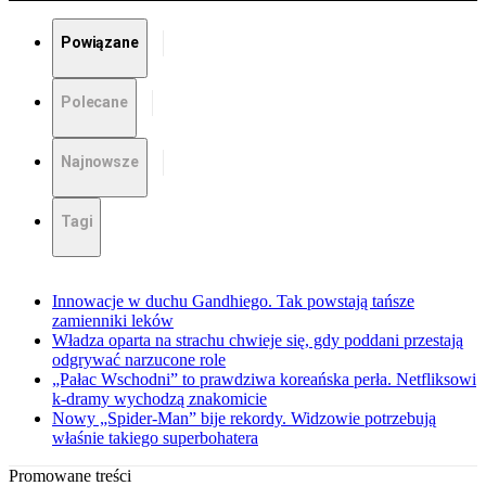
Powiązane
Polecane
Najnowsze
Tagi
Innowacje w duchu Gandhiego. Tak powstają tańsze
zamienniki leków
Władza oparta na strachu chwieje się, gdy poddani przestają
odgrywać narzucone role
„Pałac Wschodni” to prawdziwa koreańska perła. Netfliksowi
k-dramy wychodzą znakomicie
Nowy „Spider-Man” bije rekordy. Widzowie potrzebują
właśnie takiego superbohatera
Promowane treści