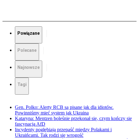
Powiązane
Polecane
Najnowsze
Tagi
Gen. Polko: Alerty RCB są pisane jak dla idiotów.
Powinniśmy mieć system jak Ukraina
Kataryna: Mentzen boleśnie przekonał się, czym kończy się
fascynacja AfD
Incydenty pogłębiają przepaść między Polakami i
Ukraińcami. Tak rodzi się wrogość