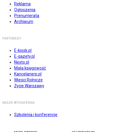
Reklama
Ogłoszenia
Prenumerata
Archiwum
PARTNERZY
E-kiosk.pl
E-gazety.pl
Nexto.pl
Mała księgowość
Kancelarierp.pl
Wieści Rolnicze
Życie Warszawy
NASZE WYDARZENIA
Szkolenia i konferencje