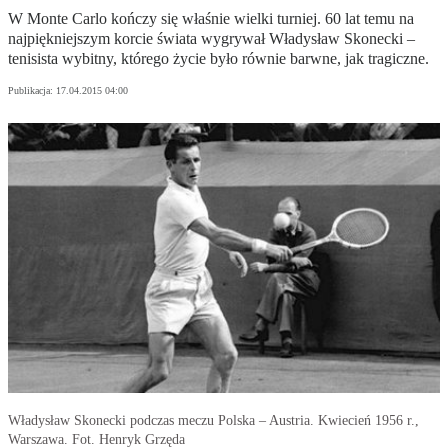
W Monte Carlo kończy się właśnie wielki turniej. 60 lat temu na
najpiękniejszym korcie świata wygrywał Władysław Skonecki –
tenisista wybitny, którego życie było równie barwne, jak tragiczne.
Publikacja:
17.04.2015 04:00
Władysław Skonecki podczas meczu Polska – Austria. Kwiecień 1956 r.,
Warszawa. Fot. Henryk Grzęda