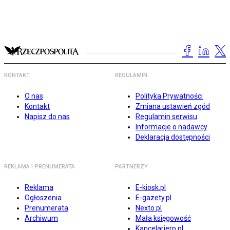
KONTAKT
REGULAMIN
O nas
Polityka Prywatności
Kontakt
Zmiana ustawień zgód
Napisz do nas
Regulamin serwisu
Informacje o nadawcy
Deklaracja dostępności
REKLAMA I PRENUMERATA
PARTNERZY
Reklama
E-kiosk.pl
Ogłoszenia
E-gazety.pl
Prenumerata
Nexto.pl
Archiwum
Mała księgowość
Kancelarierp.pl