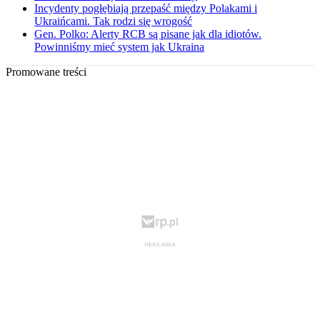
Incydenty pogłębiają przepaść między Polakami i
Ukraińcami. Tak rodzi się wrogość
Gen. Polko: Alerty RCB są pisane jak dla idiotów.
Powinniśmy mieć system jak Ukraina
Promowane treści