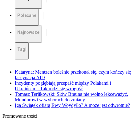
Polecane
Najnowsze
Tagi
Kataryna: Mentzen boleśnie przekonał się, czym kończy się
fascynacja AfD
Incydenty pogłębiają przepaść między Polakami i
Ukraińcami. Tak rodzi się wrogość
Tomasz Terlikowski: Słów Brauna nie wolno lekceważyć.
Mundurowi w wyborach do zmiany
Iga Świątek ofiarą Ewy Woydyłło? A może jest odwrotnie?
Promowane treści