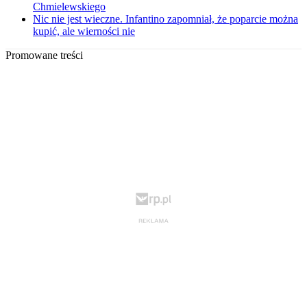
Chmielewskiego
Nic nie jest wieczne. Infantino zapomniał, że poparcie można
kupić, ale wierności nie
Promowane treści