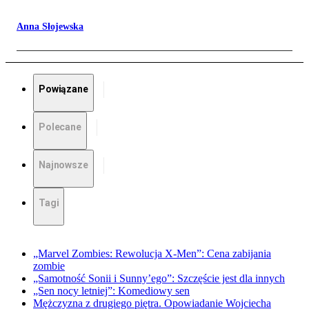
Anna Słojewska
Powiązane
Polecane
Najnowsze
Tagi
„Marvel Zombies: Rewolucja X-Men”: Cena zabijania
zombie
„Samotność Sonii i Sunny’ego”: Szczęście jest dla innych
„Sen nocy letniej”: Komediowy sen
Mężczyzna z drugiego piętra. Opowiadanie Wojciecha