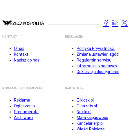
KONTAKT
REGULAMIN
O nas
Polityka Prywatności
Kontakt
Zmiana ustawień zgód
Napisz do nas
Regulamin serwisu
Informacje o nadawcy
Deklaracja dostępności
REKLAMA I PRENUMERATA
PARTNERZY
Reklama
E-kiosk.pl
Ogłoszenia
E-gazety.pl
Prenumerata
Nexto.pl
Archiwum
Mała księgowość
Kancelarierp.pl
Wieści Rolnicze