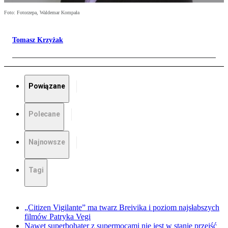
Foto: Fotorzepa, Waldemar Kompała
Tomasz Krzyżak
Powiązane
Polecane
Najnowsze
Tagi
„Citizen Vigilante” ma twarz Breivika i poziom najsłabszych
filmów Patryka Vegi
Nawet superbohater z supermocami nie jest w stanie przejść