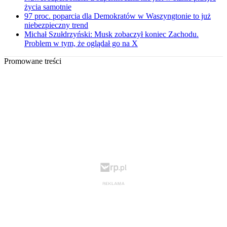
życia samotnie
97 proc. poparcia dla Demokratów w Waszyngtonie to już
niebezpieczny trend
Michał Szułdrzyński: Musk zobaczył koniec Zachodu.
Problem w tym, że oglądał go na X
Promowane treści