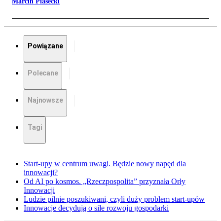
Marcin Piasecki
Powiązane
Polecane
Najnowsze
Tagi
Start-upy w centrum uwagi. Będzie nowy napęd dla
innowacji?
Od AI po kosmos. „Rzeczpospolita” przyznała Orły
Innowacji
Ludzie pilnie poszukiwani, czyli duży problem start-upów
Innowacje decydują o sile rozwoju gospodarki