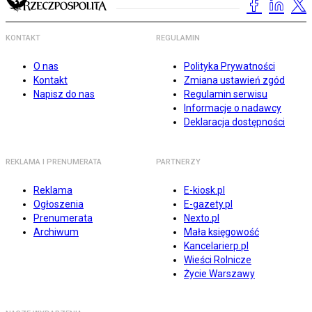
KONTAKT
REGULAMIN
O nas
Polityka Prywatności
Kontakt
Zmiana ustawień zgód
Napisz do nas
Regulamin serwisu
Informacje o nadawcy
Deklaracja dostępności
REKLAMA I PRENUMERATA
PARTNERZY
Reklama
E-kiosk.pl
Ogłoszenia
E-gazety.pl
Prenumerata
Nexto.pl
Archiwum
Mała księgowość
Kancelarierp.pl
Wieści Rolnicze
Życie Warszawy