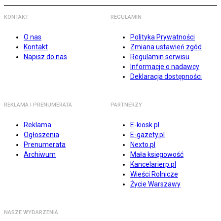
KONTAKT
REGULAMIN
O nas
Polityka Prywatności
Kontakt
Zmiana ustawień zgód
Napisz do nas
Regulamin serwisu
Informacje o nadawcy
Deklaracja dostępności
REKLAMA I PRENUMERATA
PARTNERZY
Reklama
E-kiosk.pl
Ogłoszenia
E-gazety.pl
Prenumerata
Nexto.pl
Archiwum
Mała księgowość
Kancelarierp.pl
Wieści Rolnicze
Życie Warszawy
NASZE WYDARZENIA