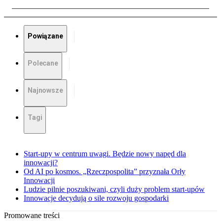
Powiązane
Polecane
Najnowsze
Tagi
Start-upy w centrum uwagi. Będzie nowy napęd dla
innowacji?
Od AI po kosmos. „Rzeczpospolita” przyznała Orły
Innowacji
Ludzie pilnie poszukiwani, czyli duży problem start-upów
Innowacje decydują o sile rozwoju gospodarki
Promowane treści